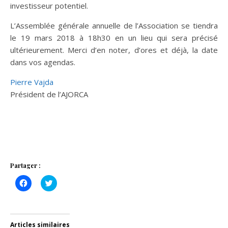
investisseur potentiel.
L’Assemblée générale annuelle de l’Association se tiendra
le 19 mars 2018 à 18h30 en un lieu qui sera précisé
ultérieurement. Merci d’en noter, d’ores et déjà, la date
dans vos agendas.
Pierre Vajda
Président de l’AJORCA
Partager :
Cliquez
Cliquez
pour
pour
partager
partager
sur
sur
Facebook(ouvre
Twitter(ouvre
dans
dans
une
une
Articles similaires