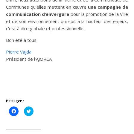
Communes qu’elles mettent en œuvre
une campagne de
communication d’envergure
pour la promotion de la Ville
et de son environnement qui soit à la hauteur des enjeux,
c’est à dire globale et professionnelle.
Bon été à tous.
Pierre Vajda
Président de l’AJORCA
Partager :
Cliquez
Cliquez
pour
pour
partager
partager
sur
sur
Facebook(ouvre
Twitter(ouvre
dans
dans
une
une