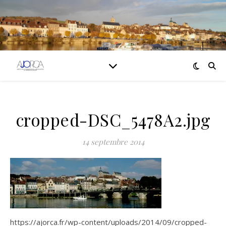
cropped-DSC_5478A2.jpg
14 septembre 2014
https://ajorca.fr/wp-content/uploads/2014/09/cropped-