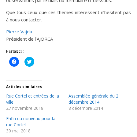
observations par le biais du formulaire ci-dessous.
Que tous ceux que ces thèmes intéressent n’hésitent pas
à nous contacter.
Pierre Vajda
Président de l’AJORCA
Partager :
Cliquez
Cliquez
pour
pour
partager
partager
sur
sur
Facebook(ouvre
Twitter(ouvre
dans
dans
une
une
Articles similaires
nouvelle
nouvelle
fenêtre)
fenêtre)
Rue Cortel et entrées de la
Assemblée générale du 2
ville
décembre 2014
27 novembre 2018
8 décembre 2014
Enfin du nouveau pour la
rue Cortel
30 mai 2018