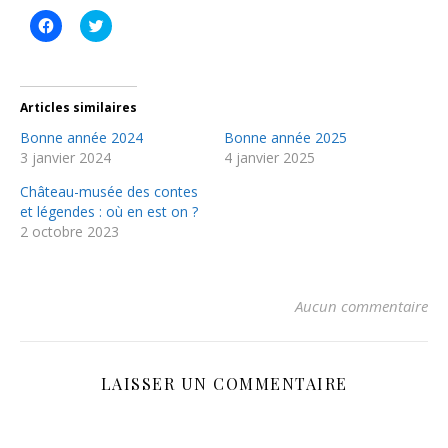
Cliquez
Cliquez
pour
pour
partager
partager
sur
sur
Facebook(ouvre
Twitter(ouvre
dans
dans
une
une
Articles similaires
nouvelle
nouvelle
fenêtre)
fenêtre)
Bonne année 2024
Bonne année 2025
3 janvier 2024
4 janvier 2025
Château-musée des contes
et légendes : où en est on ?
2 octobre 2023
Aucun commentaire
LAISSER UN COMMENTAIRE