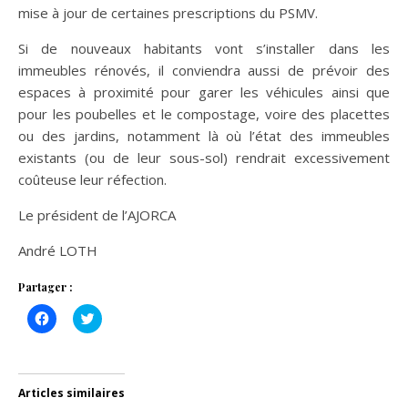
mise à jour de certaines prescriptions du PSMV.
Si de nouveaux habitants vont s’installer dans les
immeubles rénovés, il conviendra aussi de prévoir des
espaces à proximité pour garer les véhicules ainsi que
pour les poubelles et le compostage, voire des placettes
ou des jardins, notamment là où l’état des immeubles
existants (ou de leur sous-sol) rendrait excessivement
coûteuse leur réfection.
Le président de l’AJORCA
André LOTH
Partager :
Cliquez
Cliquez
pour
pour
partager
partager
sur
sur
Facebook(ouvre
Twitter(ouvre
dans
dans
une
une
Articles similaires
nouvelle
nouvelle